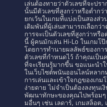
เล่นต้องทายว่าตัวเลขที่จะปร
นั้นมีตัวเลขที่สูงกว่าหรือต่ำกว
ยกเว้นในเกมที่แบ่งเป็นสองส่วน
เดิมพันที่ผู้เล่นสามารถเลือกว่
การจะเป็นตัวเลขที่สูงกว่าหรื
นี้ ผู้คนมักเล่น Hi-Lo ในเกมโป๊ก
โดยการทำนายผลลัพธ์ของการออ
ตัวเลขที่กำหนดไว้ ถ้าคุณเป็
ที่จะเรียนรู้มากขึ้น ขอแนะนำให้
ในเว็บไซต์พนันออนไลน์หลาก
การเล่นและเข้าใจกฎของเกมโป
ง่ายดาย ไม่จำเป็นต้องลงทุนเง
พัฒนาทักษะของคุณไปพร้อมๆ ก
มอื่นๆ เช่น เลดาร์, เกมสล็อต, เ