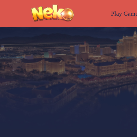
Play Gam