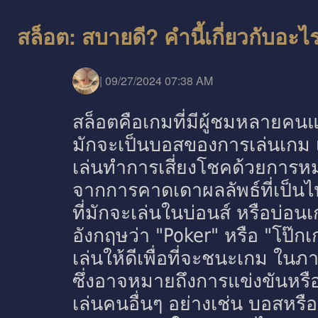
สล็อต: สบายดี? คำนี้เกี่ยวกับอะไ
Jake |
09/27/2024
07:38 AM
สล็อตคือเกมที่มีผู้ชมหลายคนแ
มักจะเป็นบอสของการเล่นเกม เกม
เล่นทำการเสี่ยงโชคด้วยการ
จากการคาดเดาผลลัพธ์ที่เป็นไ
ที่มักจะเล่นในบ่อนส์ หรือบ่
อังกฤษว่า "Poker" หรือ "โป๊กเกอ
เล่นให้ดีเพื่อที่จะชนะเกม ใน
ซึ่งอาจหมายถึงการแข่งขันหร
เล่นคนอื่นๆ อย่างเช่น บอสหรือผ