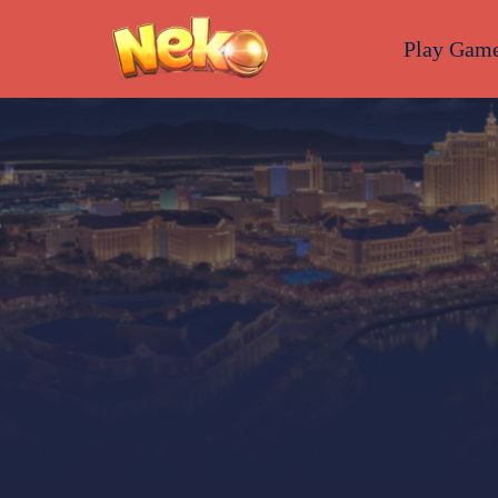
Play Gam