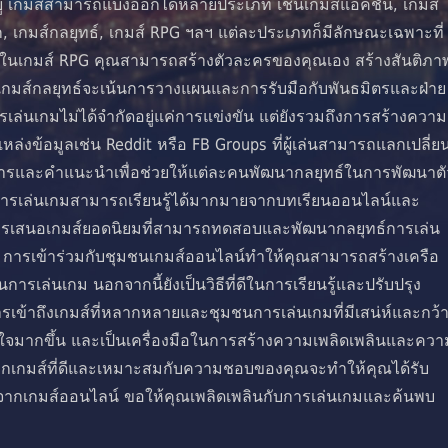
่ เกมส์สามารถแบ่งออกได้หลายประเภท เช่นเกมส์แอคชั่น, เกมส์
ิก, เกมส์กลยุทธ์, เกมส์ RPG ฯลฯ แต่ละประเภทก็มีลักษณะเฉพาะที่
 ในเกมส์ RPG คุณสามารถสร้างตัวละครของคุณเอง สร้างสันติภา
เกมส์กลยุทธ์จะเน้นการวางแผนและการรับมือกับพันธมิตรและฝ่าย
ล่นเกมไม่ได้จำกัดอยู่แค่การแข่งขัน แต่ยังรวมถึงการสร้างความ
่งข้อมูลเช่น Reddit หรือ FB Groups ที่ผู้เล่นสามารถแลกเปลี่ย
การและคำแนะนำเพื่อช่วยให้แต่ละคนพัฒนากลยุทธ์ในการพัฒนาตั
รเล่นเกมสามารถเรียนรู้ได้มากมายจากบทเรียนออนไลน์และ
การเสนอเกมส์ยอดนิยมที่สามารถทดสอบและพัฒนากลยุทธ์การเล่น
นๆ การเข้าร่วมกับชุมชนเกมส์ออนไลน์ทำให้คุณสามารถสร้างเครือ
เล่นเกม นอกจากนี้ยังเป็นวิธีที่ดีในการเรียนรู้และปรับปรุง
รเข้าถึงเกมส์ที่หลากหลายและชุมชนการเล่นเกมที่มีเสน่ห์และกว้
สนใจมากขึ้น และเป็นเครื่องมือในการสร้างความเพลิดเพลินและควา
ือกเกมส์ที่ดีและเหมาะสมกับความชอบของคุณจะทำให้คุณได้รับ
ดจากเกมส์ออนไลน์ ขอให้คุณเพลิดเพลินกับการเล่นเกมและค้นพบ