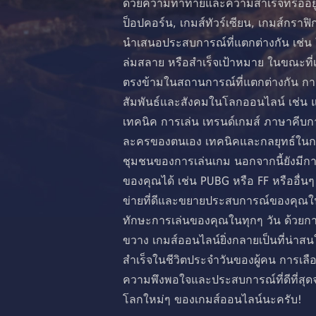
ด้วยความท้าทายและความสำเร็จที่รออยู
ป็อปคอร์น, เกมส์ทัวร์เซียน, เกมส์กราฟ
นำเสนอประสบการณ์ที่แตกต่างกัน เช่น
ล่มสลาย หรือสำเร็จเป้าหมาย ในขณะที่
ตรงข้ามในสถานการณ์ที่แตกต่างกัน การเ
สัมพันธ์และสังคมในโลกออนไลน์ เช่น แหล
เทคนิค การเล่น เทรนด์เกมส์ ภาษาคีบ
ละครของตนเอง เทคนิคและกลยุทธ์ในกา
ชุมชนของการเล่นเกม นอกจากนี้ยังมี
ของคุณได้ เช่น PUBG หรือ FF หรืออื่
ข่ายที่ดีและขยายประสบการณ์ของคุณในการ
ทักษะการเล่นของคุณในทุกๆ วัน ด้วยกา
ขวาง เกมส์ออนไลน์ยิ่งกลายเป็นที่น่า
สำเร็จในชีวิตประจำวันของผู้คน การเล
ความพึงพอใจและประสบการณ์ที่ดีที่สุ
โลกใหม่ๆ ของเกมส์ออนไลน์นะครับ!