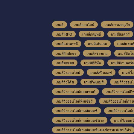
เกมส์
เกมส์ออนไลน์
เกมส์การผจญภัย
เกมส์ RPG
เกมส์กลยุทธ์
เกมส์สแควร์
เกมส์แฟนตาซี
เกมส์เล่นเกม
เกมส์แฮนด
เกมส์ฝึกทักษะ
เกมส์สร้างเกม
เกมส์อัตโน
เกมส์ชดเชย
เกมส์ดิจิทัล
เกมส์ป็อปคอร์
เกมส์วิ่งออนไลน์
เกมส์สปินออฟ
เกมส์วิ่
เกมส์วิ่งโค้ช
เกมส์วิ่งเกมส์
เกมส์วิ่งออนไ
เกมส์วิ่งออนไลน์คอนเทนต์
เกมส์วิ่งออนไลน์กี
เกมส์วิ่งออนไลน์ทีมเชียร์
เกมส์วิ่งออนไลน์การ
เกมส์วิ่งออนไลน์เกมส์แมตช์
เกมส์วิ่งออนไลน์
เกมส์วิ่งออนไลน์เกมส์แมตช์ช้าง
เกมส์วิ่งออน
เกมส์วิ่งออนไลน์เกมส์แมตช์แมตช์การแข่งขันกีฬา