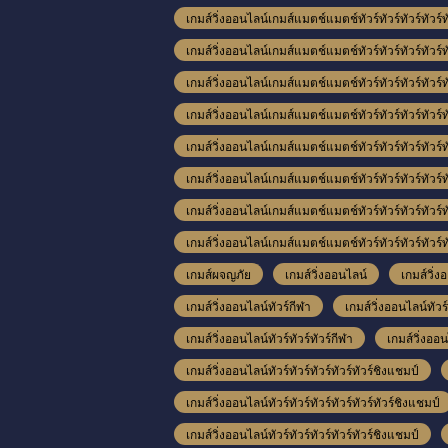
เกมส์วิ่งออนไลน์เกมส์แมตช์แมตช์ทัวร์ทัวร์ทัวร์ทัวร์ทั
เกมส์วิ่งออนไลน์เกมส์แมตช์แมตช์ทัวร์ทัวร์ทัวร์ทัวร์ทัว
เกมส์วิ่งออนไลน์เกมส์แมตช์แมตช์ทัวร์ทัวร์ทัวร์ทัวร์ทั
เกมส์วิ่งออนไลน์เกมส์แมตช์แมตช์ทัวร์ทัวร์ทัวร์ทัวร์ทัว
เกมส์วิ่งออนไลน์เกมส์แมตช์แมตช์ทัวร์ทัวร์ทัวร์ทัวร์ทั
เกมส์วิ่งออนไลน์เกมส์แมตช์แมตช์ทัวร์ทัวร์ทัวร์ทัวร์ทั
เกมส์วิ่งออนไลน์เกมส์แมตช์แมตช์ทัวร์ทัวร์ทัวร์ทัวร์ทั
เกมส์วิ่งออนไลน์เกมส์แมตช์แมตช์ทัวร์ทัวร์ทัวร์ทัวร์ทั
เกมส์ผจญภัย
เกมส์วิ่งออนไลน์
เกมส์วิ่ง
เกมส์วิ่งออนไลน์ทัวร์กีฬา
เกมส์วิ่งออนไลน์ทัวร
เกมส์วิ่งออนไลน์ทัวร์ทัวร์ทัวร์กีฬา
เกมส์วิ่งออน
เกมส์วิ่งออนไลน์ทัวร์ทัวร์ทัวร์ทัวร์ทัวร์ชิงแชมป์
เกมส์วิ่งออนไลน์ทัวร์ทัวร์ทัวร์ทัวร์ทัวร์ทัวร์ชิงแชมป์
เกมส์วิ่งออนไลน์ทัวร์ทัวร์ทัวร์ทัวร์ทัวร์ชิงแชมป์