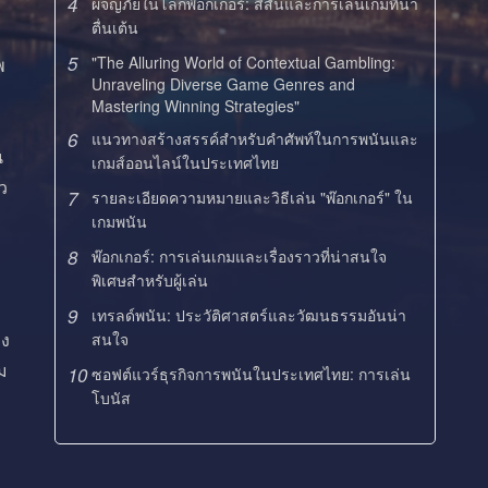
ผจญภัยในโลกพ๊อกเกอร์: สีสันและการเล่นเกมที่น่า
ตื่นเต้น
"The Alluring World of Contextual Gambling:
พ
Unraveling Diverse Game Genres and
Mastering Winning Strategies"
แนวทางสร้างสรรค์สำหรับคำศัพท์ในการพนันและ
น
เกมส์ออนไลน์ในประเทศไทย
ว
รายละเอียดความหมายและวิธีเล่น "พ๊อกเกอร์" ใน
เกมพนัน
พ๊อกเกอร์: การเล่นเกมและเรื่องราวที่น่าสนใจ
พิเศษสำหรับผู้เล่น
เทรลด์พนัน: ประวัติศาสตร์และวัฒนธรรมอันน่า
สนใจ
าง
ม
ซอฟต์แวร์ธุรกิจการพนันในประเทศไทย: การเล่น
โบนัส