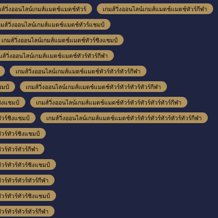
มส์วิ่งออนไลน์เกมส์แมตช์แมตช์ทัวร์
เกมส์วิ่งออนไลน์เกมส์แมตช์แมตช์ทัวร์กีฬา
กมส์วิ่งออนไลน์เกมส์แมตช์แมตช์ทัวร์แชมป์
เกมส์วิ่งออนไลน์เกมส์แมตช์แมตช์ทัวร์ชิงแชมป์
มส์วิ่งออนไลน์เกมส์แมตช์แมตช์ทัวร์ทัวร์กีฬา
เกมส์วิ่งออนไลน์เกมส์แมตช์แมตช์ทัวร์ทัวร์ทัวร์กีฬา
ชมป์
เกมส์วิ่งออนไลน์เกมส์แมตช์แมตช์ทัวร์ทัวร์ทัวร์ทัวร์กีฬา
ชิงแชมป์
เกมส์วิ่งออนไลน์เกมส์แมตช์แมตช์ทัวร์ทัวร์ทัวร์ทัวร์ทัวร์กีฬา
ทัวร์ชิงแชมป์
เกมส์วิ่งออนไลน์เกมส์แมตช์แมตช์ทัวร์ทัวร์ทัวร์ทัวร์ทัวร์ทัวร์กีฬา
ัวร์ทัวร์ชิงแชมป์
วร์ทัวร์ทัวร์กีฬา
วร์ทัวร์ทัวร์ชิงแชมป์
ร์ทัวร์ทัวร์ทัวร์กีฬา
วร์ทัวร์ทัวร์ชิงแชมป์
ร์ทัวร์ทัวร์ทัวร์กีฬา