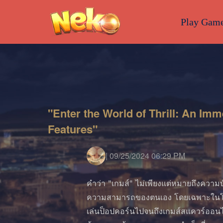
Play Gam
"Enter the World of Thrill: An I
Features"
Jake |
09/25/2024
06:29 PM
คำว่า "เกมส์" ไม่เพียงแต่หมายถึงความ
ความสามารถของตนเอง โดยเฉพาะในโลก
เล่นป็อปคอร์นไปจนถึงเกมส์สแควร์ออนไล