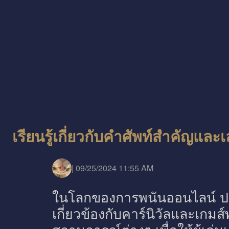
เรียนรู้เกี่ยวกับคำศัพท์สำคัญและ
Jake |
09/25/2024
11:55 AM
ในโลกของการพนันออนไลน์ ปร
เกี่ยวข้องกับคาร์นิวัลและเกมส